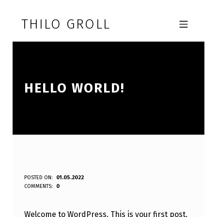
Skip to footer
Skip to main navigation
Skip to main content
THILO GROLL
MOBILE MENU
HELLO WORLD!
H
POSTED ON:
01.05.2022
WRITTEN BY:
COMMENTS:
0
Maskenball
E
L
Welcome to WordPress. This is your first post.