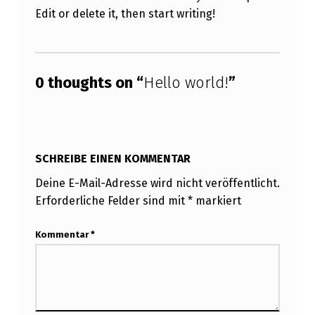
L
Edit or delete it, then start writing!
O
Skip back to main navigation
W
O
0 thoughts on “
Hello world!
”
R
L
D
SCHREIBE EINEN KOMMENTAR
!
Deine E-Mail-Adresse wird nicht veröffentlicht.
Erforderliche Felder sind mit
*
markiert
Kommentar
*